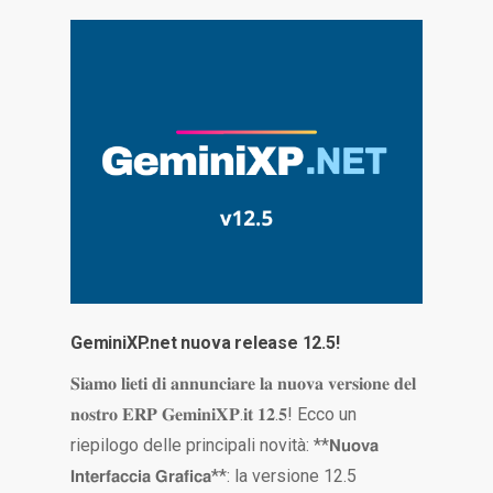
GeminiXP.net nuova release 12.5!
𝐒𝐢𝐚𝐦𝐨 𝐥𝐢𝐞𝐭𝐢 𝐝𝐢 𝐚𝐧𝐧𝐮𝐧𝐜𝐢𝐚𝐫𝐞 𝐥𝐚 𝐧𝐮𝐨𝐯𝐚 𝐯𝐞𝐫𝐬𝐢𝐨𝐧𝐞 𝐝𝐞𝐥
𝐧𝐨𝐬𝐭𝐫𝐨 𝐄𝐑𝐏 𝐆𝐞𝐦𝐢𝐧𝐢𝐗𝐏.𝐢𝐭 𝟏𝟐.𝟓! Ecco un
riepilogo delle principali novità: **𝗡𝘂𝗼𝘃𝗮
𝗜𝗻𝘁𝗲𝗿𝗳𝗮𝗰𝗰𝗶𝗮 𝗚𝗿𝗮𝗳𝗶𝗰𝗮**: la versione 12.5