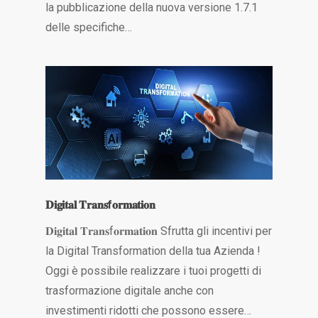
la pubblicazione della nuova versione 1.7.1
delle specifiche…
𝐃𝐢𝐠𝐢𝐭𝐚𝐥 𝐓𝐫𝐚𝐧𝐬f𝐨𝐫𝐦𝐚𝐭𝐢𝐨𝐧
𝐃𝐢𝐠𝐢𝐭𝐚𝐥 𝐓𝐫𝐚𝐧𝐬f𝐨𝐫𝐦𝐚𝐭𝐢𝐨𝐧 Sfrutta gli incentivi per
la Digital Transformation della tua Azienda !
Oggi è possibile realizzare i tuoi progetti di
trasformazione digitale anche con
investimenti ridotti che possono essere…