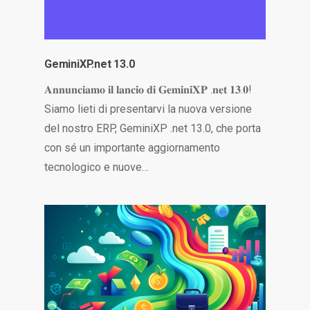
GeminiXP.net 13.0
𝐀𝐧𝐧𝐮𝐧𝐜𝐢𝐚𝐦𝐨 𝐢𝐥 𝐥𝐚𝐧𝐜𝐢𝐨 𝐝𝐢 𝐆𝐞𝐦𝐢𝐧𝐢𝐗𝐏 .𝐧𝐞𝐭 𝟏𝟑.𝟎!
Siamo lieti di presentarvi la nuova versione
del nostro ERP, GeminiXP .net 13.0, che porta
con sé un importante aggiornamento
tecnologico e nuove…