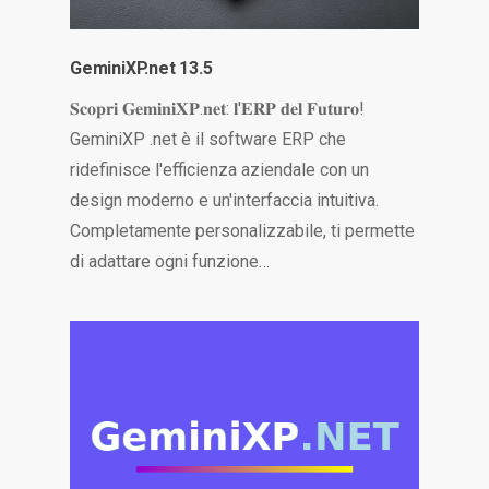
GeminiXP.net 13.5
𝐒𝐜𝐨𝐩𝐫𝐢 𝐆𝐞𝐦𝐢𝐧𝐢𝐗𝐏.𝐧𝐞𝐭: 𝐥'𝐄𝐑𝐏 𝐝𝐞𝐥 𝐅𝐮𝐭𝐮𝐫𝐨!
GeminiXP .net è il software ERP che
ridefinisce l'efficienza aziendale con un
design moderno e un'interfaccia intuitiva.
Completamente personalizzabile, ti permette
di adattare ogni funzione…