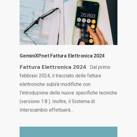
GeminiXP.net Fattura Elettronica 2024
𝗙𝗮𝘁𝘁𝘂𝗿𝗮 𝗘𝗹𝗲𝘁𝘁𝗿𝗼𝗻𝗶𝗰𝗮 𝟮𝟬𝟮𝟰 Dal primo
febbraio 2024, il tracciato delle fatture
elettroniche subirà modifiche con
l'introduzione delle nuove specifiche tecniche
(versione 1.8 ). Inoltre, il Sistema di
Interscambio effettuerà…