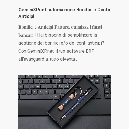
GeminiXP.net automazione Bonifici e Conto
Anticipi
𝐁𝐨𝐧𝐢𝐟𝐢𝐜𝐢 𝐞 𝐀𝐧𝐭𝐢𝐜𝐢𝐩𝐢 𝐅𝐚𝐭𝐭𝐮𝐫𝐞: 𝐨𝐭𝐭𝐢𝐦𝐢𝐳𝐳𝐚 𝐢 𝐟𝐥𝐮𝐬𝐬𝐢
𝐛𝐚𝐧𝐜𝐚𝐫𝐢 ! Hai bisogno di semplificare la
gestione dei bonifici e/o dei conti anticipi?
Con GeminiXP.net, il tuo software ERP
all'avanguardia, tutto diventa…