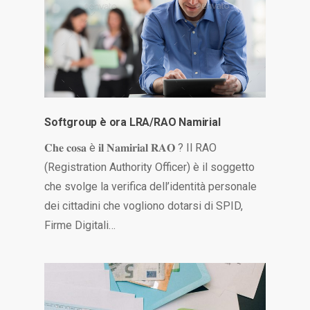
Softgroup è ora LRA/RAO Namirial
𝐂𝐡𝐞 𝐜𝐨𝐬𝐚 è 𝐢𝐥 𝐍𝐚𝐦𝐢𝐫𝐢𝐚𝐥 𝐑𝐀𝐎 ? Il RAO
(Registration Authority Officer) è il soggetto
che svolge la verifica dell’identità personale
dei cittadini che vogliono dotarsi di SPID,
Firme Digitali…