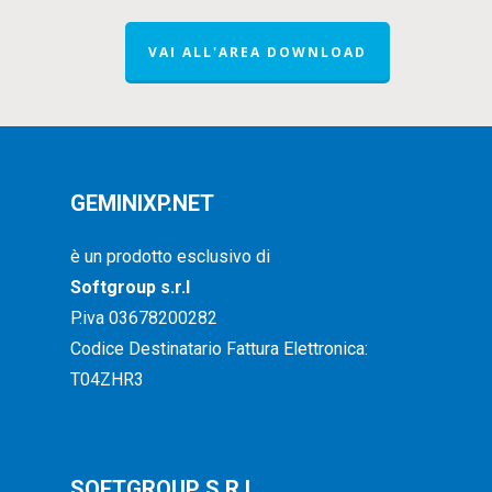
VAI ALL'AREA DOWNLOAD
GEMINIXP.NET
è un prodotto esclusivo di
Softgroup s.r.l
P.iva 03678200282
Codice Destinatario Fattura Elettronica:
T04ZHR3
SOFTGROUP S.R.L.