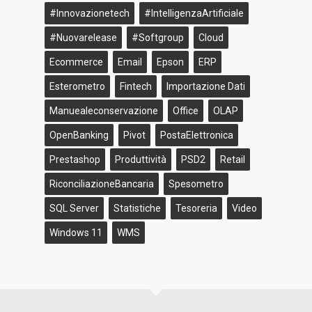
#innovazionetech
#IntelligenzaArtificiale
#nuovarelease
#softgroup
Cloud
Ecommerce
Email
Epson
ERP
Esterometro
Fintech
Importazione Dati
Manuealeconservazione
Office
OLAP
OpenBanking
Pivot
PostaElettronica
Prestashop
Produttività
PSD2
Retail
RiconciliazioneBancaria
Spesometro
SQL Server
Statistiche
Tesoreria
Video
Windows 11
WMS