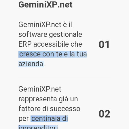
G
e
m
i
n
i
X
P
.
n
e
t
GeminiXP.net è il
software gestionale
0
1
ERP accessibile che
cresce con te e la tua
azienda
.
GeminiXP.net
rappresenta già un
fattore di successo
0
2
per
centinaia di
imprenditori