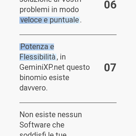
0
6
problemi in modo
veloce e puntuale
.
Potenza e
Flessibilità
, in
0
7
GeminiXP.net questo
binomio esiste
davvero.
Non esiste nessun
Software che
soddisfi le tue