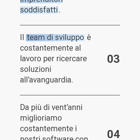
soddisfatti
.
Il
team di sviluppo
è
costantemente al
0
3
lavoro per ricercare
soluzioni
all’avanguardia.
Da più di vent’anni
miglioriamo
costantemente i
0
4
nostri software con