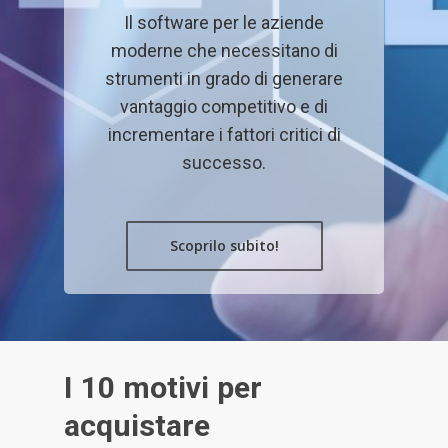
Il software per le aziende
moderne che necessitano di
strumenti in grado di generare
vantaggio competitivo e di
incrementare i fattori critici di
successo.
Scoprilo subito!
I
1
0
m
o
t
i
v
i
p
e
r
a
c
q
u
i
s
t
a
r
e