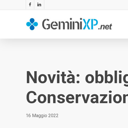
Skip
facebook
linkedin
to
main
content
Novità: obbli
Conservazion
16 Maggio 2022