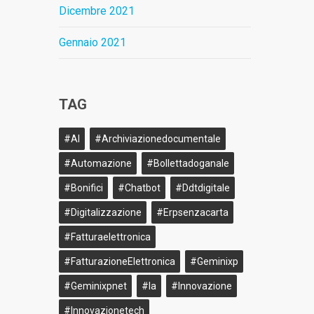
Dicembre 2021
Gennaio 2021
TAG
#AI
#archiviazionedocumentale
#Automazione
#bollettadoganale
#bonifici
#Chatbot
#ddtdigitale
#Digitalizzazione
#erpsenzacarta
#fatturaelettronica
#FatturazioneElettronica
#geminixp
#geminixpnet
#ia
#innovazione
#innovazionetech