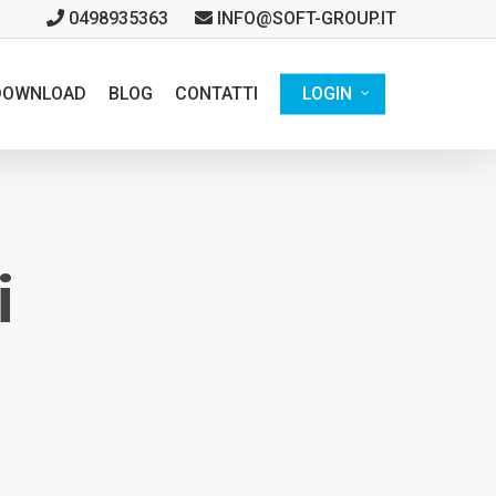
0498935363
INFO@SOFT-GROUP.IT
DOWNLOAD
BLOG
CONTATTI
LOGIN
i