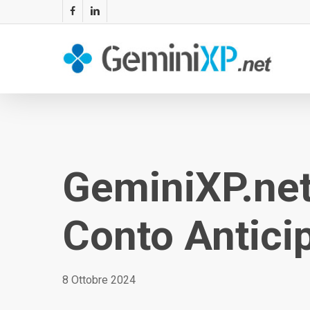
Skip
facebook
linkedin
to
main
content
GeminiXP.net
Conto Anticip
8 Ottobre 2024