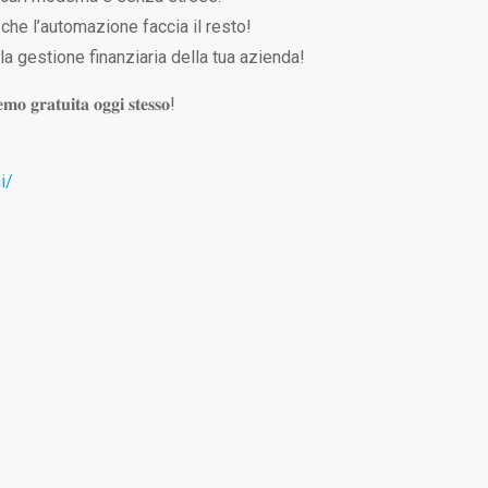
 che l’automazione faccia il resto!
la gestione finanziaria della tua azienda!
𝐦𝐨 𝐠𝐫𝐚𝐭𝐮𝐢𝐭𝐚 𝐨𝐠𝐠𝐢 𝐬𝐭𝐞𝐬𝐬𝐨!
i/