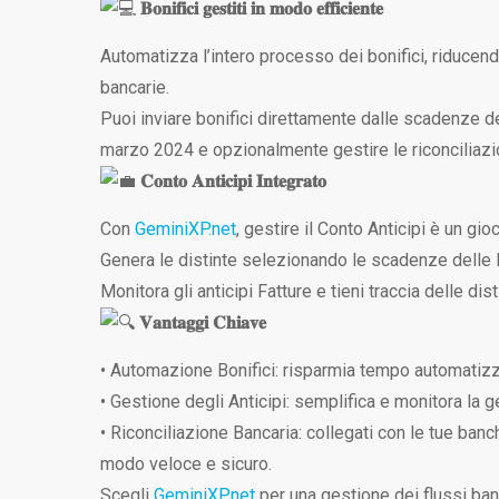
𝐁𝐨𝐧𝐢𝐟𝐢𝐜𝐢 𝐠𝐞𝐬𝐭𝐢𝐭𝐢 𝐢𝐧 𝐦𝐨𝐝𝐨 𝐞𝐟𝐟𝐢𝐜𝐢𝐞𝐧𝐭𝐞
Automatizza l’intero processo dei bonifici, riducen
bancarie.
Puoi inviare bonifici direttamente dalle scadenze d
marzo 2024 e opzionalmente gestire le riconciliazio
𝐂𝐨𝐧𝐭𝐨 𝐀𝐧𝐭𝐢𝐜𝐢𝐩𝐢 𝐈𝐧𝐭𝐞𝐠𝐫𝐚𝐭𝐨
Con
GeminiXP.net
, gestire il Conto Anticipi è un gi
Genera le distinte selezionando le scadenze delle F
Monitora gli anticipi Fatture e tieni traccia delle di
𝐕𝐚𝐧𝐭𝐚𝐠𝐠𝐢 𝐂𝐡𝐢𝐚𝐯𝐞
• Automazione Bonifici: risparmia tempo automatizz
• Gestione degli Anticipi: semplifica e monitora la ge
• Riconciliazione Bancaria: collegati con le tue banch
modo veloce e sicuro.
Scegli
GeminiXP.net
per una gestione dei flussi ba