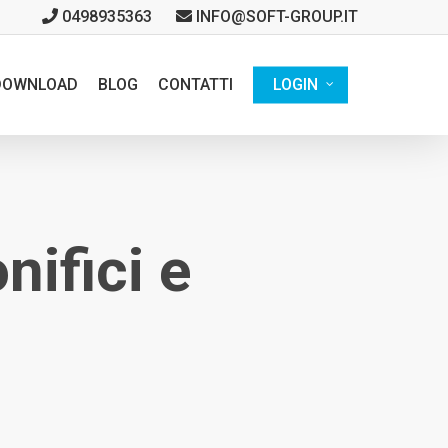
0498935363
INFO@SOFT-GROUP.IT
DOWNLOAD
BLOG
CONTATTI
LOGIN
ifici e