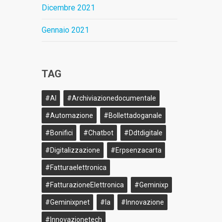
Dicembre 2021
Gennaio 2021
TAG
#AI
#archiviazionedocumentale
#Automazione
#bollettadoganale
#bonifici
#Chatbot
#ddtdigitale
#Digitalizzazione
#erpsenzacarta
#fatturaelettronica
#FatturazioneElettronica
#geminixp
#geminixpnet
#ia
#innovazione
#innovazionetech