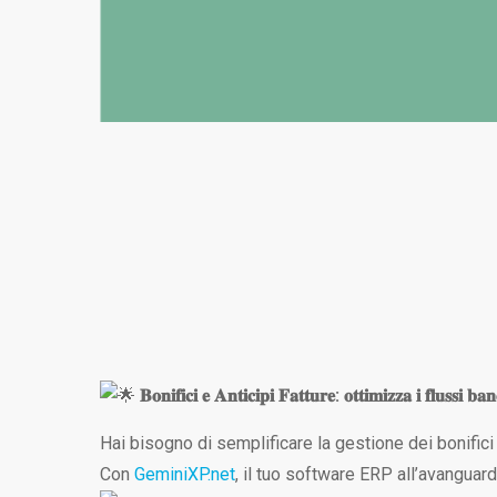
𝐁𝐨𝐧𝐢𝐟𝐢𝐜𝐢 𝐞 𝐀𝐧𝐭𝐢𝐜𝐢𝐩𝐢 𝐅𝐚𝐭𝐭𝐮𝐫𝐞: 𝐨𝐭𝐭𝐢𝐦𝐢𝐳𝐳𝐚 𝐢 𝐟𝐥𝐮𝐬𝐬𝐢 𝐛𝐚
Hai bisogno di semplificare la gestione dei bonifici 
Con
GeminiXP.net
, il tuo software ERP all’avanguard