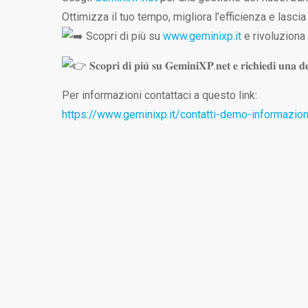
Ottimizza il tuo tempo, migliora l’efficienza e lascia
Scopri di più su
www.geminixp.it
e rivoluziona 
𝐒𝐜𝐨𝐩𝐫𝐢 𝐝𝐢 𝐩𝐢𝐮̀ 𝐬𝐮 𝐆𝐞𝐦𝐢𝐧𝐢𝐗𝐏.𝐧𝐞𝐭 𝐞 𝐫𝐢𝐜𝐡𝐢𝐞𝐝𝐢 𝐮𝐧𝐚 𝐝𝐞
Per informazioni contattaci a questo link:
https://www.geminixp.it/contatti-demo-informazion