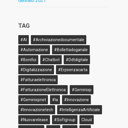
Gennaio 2021
TAG
#AI
#archiviazionedocumentale
#Automazione
#bollettadoganale
#bonifici
#Chatbot
#ddtdigitale
#Digitalizzazione
#erpsenzacarta
#fatturaelettronica
#FatturazioneElettronica
#geminixp
#geminixpnet
#ia
#innovazione
#innovazionetech
#IntelligenzaArtificiale
#nuovarelease
#softgroup
Cloud