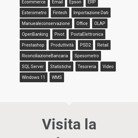
Ecommerce
Email
Epson
ERP
Esterometro
Fintech
Importazione Dati
Manuealeconservazione
Office
OLAP
OpenBanking
Pivot
PostaElettronica
Prestashop
Produttività
PSD2
Retail
RiconciliazioneBancaria
Spesometro
SQL Server
Statistiche
Tesoreria
Video
Windows 11
WMS
Visita la