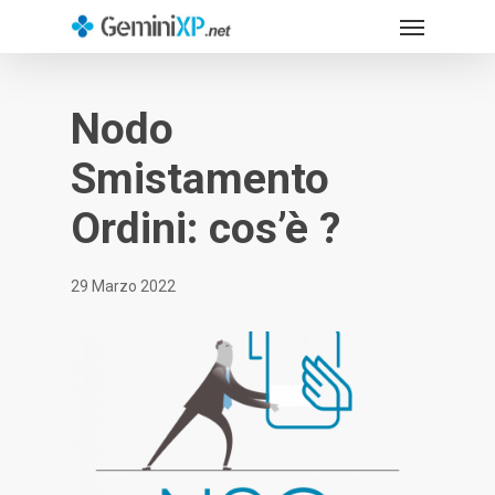
Menu
Skip
to
main
content
Nodo
Smistamento
Ordini: cos’è ?
29 Marzo 2022