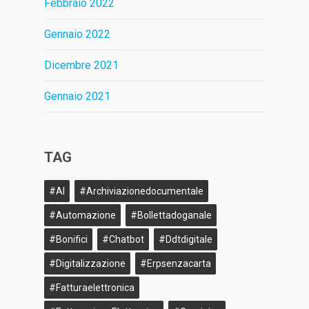
Febbraio 2022
Gennaio 2022
Dicembre 2021
Gennaio 2021
TAG
#AI
#archiviazionedocumentale
#Automazione
#bollettadoganale
#bonifici
#Chatbot
#ddtdigitale
#Digitalizzazione
#erpsenzacarta
#fatturaelettronica