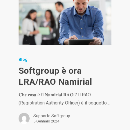
Blog
Softgroup è ora
LRA/RAO Namirial
𝐂𝐡𝐞 𝐜𝐨𝐬𝐚 è 𝐢𝐥 𝐍𝐚𝐦𝐢𝐫𝐢𝐚𝐥 𝐑𝐀𝐎 ? Il RAO
(Registration Authority Officer) è il soggetto…
Supporto Softgroup
5 Gennaio 2024