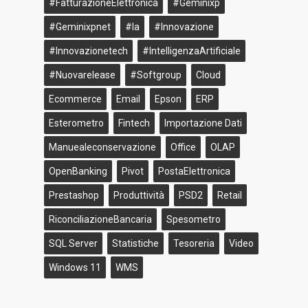
#FatturazioneElettronica
#geminixp
#geminixpnet
#ia
#innovazione
#innovazionetech
#IntelligenzaArtificiale
#nuovarelease
#softgroup
Cloud
Ecommerce
Email
Epson
ERP
Esterometro
Fintech
Importazione Dati
Manuealeconservazione
Office
OLAP
OpenBanking
Pivot
PostaElettronica
Prestashop
Produttività
PSD2
Retail
RiconciliazioneBancaria
Spesometro
SQL Server
Statistiche
Tesoreria
Video
Windows 11
WMS