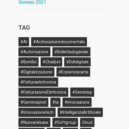
Gennaio 2021
TAG
#AI
#archiviazionedocumentale
#Automazione
#bollettadoganale
#bonifici
#Chatbot
#ddtdigitale
#Digitalizzazione
#erpsenzacarta
#fatturaelettronica
#FatturazioneElettronica
#geminixp
#geminixpnet
#ia
#innovazione
#innovazionetech
#IntelligenzaArtificiale
#nuovarelease
#softgroup
Cloud