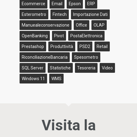
Ecommerce
Email
Epson
ERP
Esterometro
Fintech
Importazione Dati
Manuealeconservazione
Office
OLAP
OpenBanking
Pivot
PostaElettronica
Prestashop
Produttività
PSD2
Retail
RiconciliazioneBancaria
Spesometro
SQL Server
Statistiche
Tesoreria
Video
Windows 11
WMS
Visita la