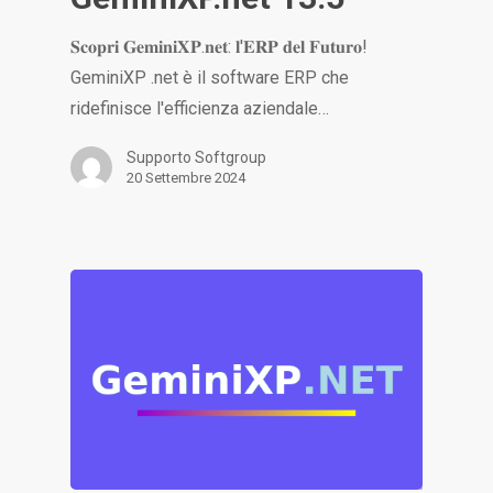
𝐒𝐜𝐨𝐩𝐫𝐢 𝐆𝐞𝐦𝐢𝐧𝐢𝐗𝐏.𝐧𝐞𝐭: 𝐥'𝐄𝐑𝐏 𝐝𝐞𝐥 𝐅𝐮𝐭𝐮𝐫𝐨!
GeminiXP .net è il software ERP che
ridefinisce l'efficienza aziendale…
Supporto Softgroup
20 Settembre 2024