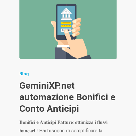
Blog
GeminiXP.net
automazione Bonifici e
Conto Anticipi
𝐁𝐨𝐧𝐢𝐟𝐢𝐜𝐢 𝐞 𝐀𝐧𝐭𝐢𝐜𝐢𝐩𝐢 𝐅𝐚𝐭𝐭𝐮𝐫𝐞: 𝐨𝐭𝐭𝐢𝐦𝐢𝐳𝐳𝐚 𝐢 𝐟𝐥𝐮𝐬𝐬𝐢
𝐛𝐚𝐧𝐜𝐚𝐫𝐢 ! Hai bisogno di semplificare la