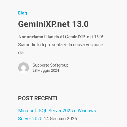
Blog
GeminiXP.net 13.0
𝐀𝐧𝐧𝐮𝐧𝐜𝐢𝐚𝐦𝐨 𝐢𝐥 𝐥𝐚𝐧𝐜𝐢𝐨 𝐝𝐢 𝐆𝐞𝐦𝐢𝐧𝐢𝐗𝐏 .𝐧𝐞𝐭 𝟏𝟑.𝟎!
Siamo lieti di presentarvi la nuova versione
del…
Supporto Softgroup
28 Maggio 2024
POST RECENTI
Microsoft SQL Server 2025 e Windows
Server 2025
14 Gennaio 2026