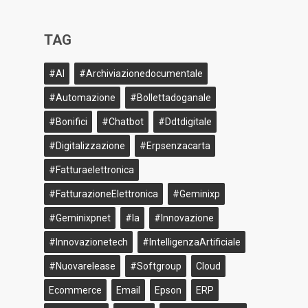
TAG
#AI
#archiviazionedocumentale
#Automazione
#bollettadoganale
#bonifici
#Chatbot
#ddtdigitale
#Digitalizzazione
#erpsenzacarta
#fatturaelettronica
#FatturazioneElettronica
#geminixp
#geminixpnet
#ia
#innovazione
#innovazionetech
#IntelligenzaArtificiale
#nuovarelease
#softgroup
Cloud
Ecommerce
Email
Epson
ERP