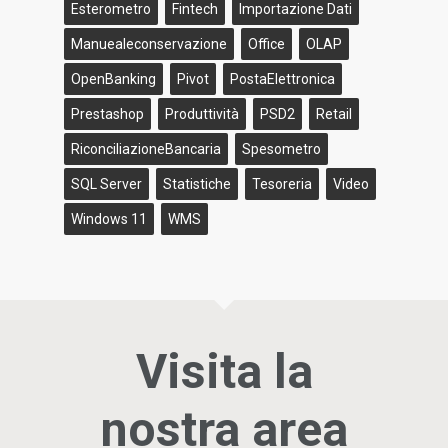
Esterometro
Fintech
Importazione Dati
Manuealeconservazione
Office
OLAP
OpenBanking
Pivot
PostaElettronica
Prestashop
Produttività
PSD2
Retail
RiconciliazioneBancaria
Spesometro
SQL Server
Statistiche
Tesoreria
Video
Windows 11
WMS
Visita la
nostra area