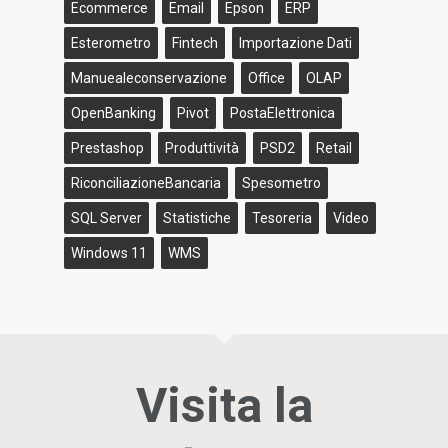
Ecommerce
Email
Epson
ERP
Esterometro
Fintech
Importazione Dati
Manuealeconservazione
Office
OLAP
OpenBanking
Pivot
PostaElettronica
Prestashop
Produttività
PSD2
Retail
RiconciliazioneBancaria
Spesometro
SQL Server
Statistiche
Tesoreria
Video
Windows 11
WMS
Visita la