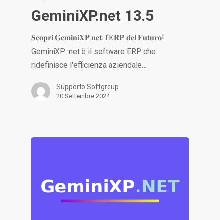
GeminiXP.net 13.5
𝐒𝐜𝐨𝐩𝐫𝐢 𝐆𝐞𝐦𝐢𝐧𝐢𝐗𝐏.𝐧𝐞𝐭: 𝐥'𝐄𝐑𝐏 𝐝𝐞𝐥 𝐅𝐮𝐭𝐮𝐫𝐨!
GeminiXP .net è il software ERP che
ridefinisce l'efficienza aziendale…
Supporto Softgroup
20 Settembre 2024