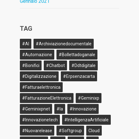
Gennaio 2021
TAG
#AI
#archiviazionedocumentale
#Automazione
#bollettadoganale
#bonifici
#Chatbot
#ddtdigitale
#Digitalizzazione
#erpsenzacarta
#fatturaelettronica
#FatturazioneElettronica
#geminixp
#geminixpnet
#ia
#innovazione
#innovazionetech
#IntelligenzaArtificiale
#nuovarelease
#softgroup
Cloud