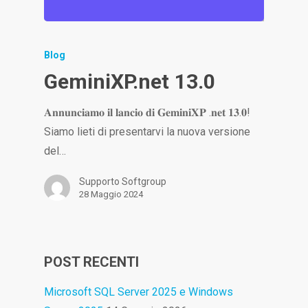
Blog
GeminiXP.net 13.0
𝐀𝐧𝐧𝐮𝐧𝐜𝐢𝐚𝐦𝐨 𝐢𝐥 𝐥𝐚𝐧𝐜𝐢𝐨 𝐝𝐢 𝐆𝐞𝐦𝐢𝐧𝐢𝐗𝐏 .𝐧𝐞𝐭 𝟏𝟑.𝟎!
Siamo lieti di presentarvi la nuova versione
del…
Supporto Softgroup
28 Maggio 2024
POST RECENTI
Microsoft SQL Server 2025 e Windows