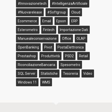
#innovazionetech
#IntelligenzaArtificiale
#nuovarelease
#softgroup
Cloud
Ecommerce
Email
Epson
ERP
Esterometro
Fintech
Importazione Dati
Manuealeconservazione
Office
OLAP
OpenBanking
Pivot
PostaElettronica
Prestashop
Produttività
PSD2
Retail
RiconciliazioneBancaria
Spesometro
SQL Server
Statistiche
Tesoreria
Video
Windows 11
WMS