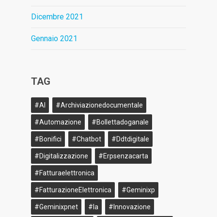
Dicembre 2021
Gennaio 2021
TAG
#AI
#archiviazionedocumentale
#Automazione
#bollettadoganale
#bonifici
#Chatbot
#ddtdigitale
#Digitalizzazione
#erpsenzacarta
#fatturaelettronica
#FatturazioneElettronica
#geminixp
#geminixpnet
#ia
#innovazione