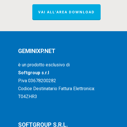
VAI ALL'AREA DOWNLOAD
GEMINIXP.NET
è un prodotto esclusivo di
Softgroup s.r.l
P.iva 03678200282
Codice Destinatario Fattura Elettronica:
T04ZHR3
SOFTGROUP S.R.L.